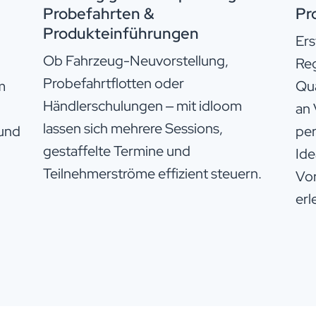
Probefahrten &
Pr
Produkteinführungen
Ers
Ob Fahrzeug-Neuvorstellung,
Reg
Probefahrtflotten oder
m
Qua
Händlerschulungen – mit idloom
an 
lassen sich mehrere Sessions,
 und
per
gestaffelte Termine und
Ide
Teilnehmerströme effizient steuern.
Vo
erl