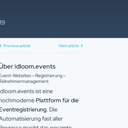
19
Previous article
Next article
Über idloom.events
Event-Websites – Registrierung –
Teilnehmermanagement
idloom.events ist eine
hochmoderne
Plattform für die
Eventregistrierung
. Die
Automatisierung fast aller
Prozesse macht das gesamte