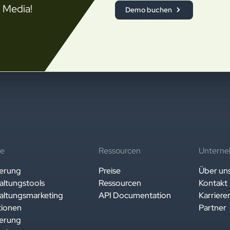
l Media!
Demo buchen
te
Ressourcen
Untern
ierung
Preise
Über un
altungstools
Ressourcen
Kontakt
altungsmarketing
API Documentation
Karriere
tionen
Partner
ierung