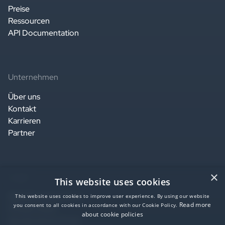
Preise
Ressourcen
API Documentation
Unternehmen
Über uns
Kontakt
Karrieren
Partner
×
Legal
This website uses cookies
Website terms of use
This website uses cookies to improve user experience. By using our website
Read more
you consent to all cookies in accordance with our Cookie Policy.
Privacy notice
about cookie policies
Service terms of use