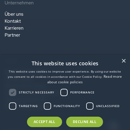
Unternehmen
Über uns
Kontakt
Karrieren
Partner
×
Legal
This website uses cookies
Website terms of use
This website uses cookies to improve user experience. By using our website
Read more
you consent to all cookies in accordance with our Cookie Policy.
Privacy notice
about cookie policies
Service terms of use
Data Processing Agreement
STRICTLY NECESSARY
PERFORMANCE
SaaS agreement US
Accessibility statement
TARGETING
FUNCTIONALITY
UNCLASSIFIED
ACCEPT ALL
DECLINE ALL