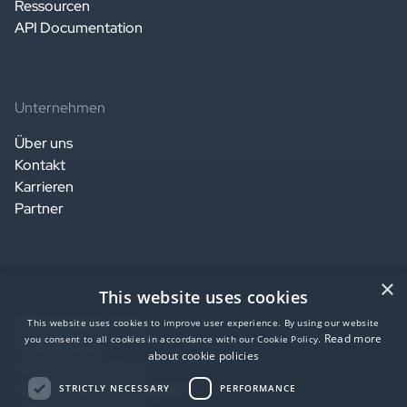
Ressourcen
API Documentation
Unternehmen
Über uns
Kontakt
Karrieren
Partner
×
Legal
This website uses cookies
Website terms of use
This website uses cookies to improve user experience. By using our website
Read more
you consent to all cookies in accordance with our Cookie Policy.
Privacy notice
about cookie policies
Service terms of use
Data Processing Agreement
STRICTLY NECESSARY
PERFORMANCE