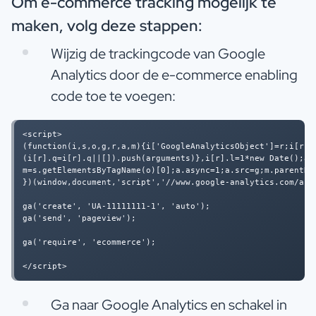
Om e-commerce tracking mogelijk te
maken, volg deze stappen:
Wijzig de trackingcode van Google
Analytics door de e-commerce enabling
code toe te voegen:
<script> 

(function(i,s,o,g,r,a,m){i['GoogleAnalyticsObject']=r;i[r]=i
(i[r].q=i[r].q||[]).push(arguments)},i[r].l=1*new Date();a=s
m=s.getElementsByTagName(o)[0];a.async=1;a.src=g;m.parentNod
})(window,document,'script','//www.google-analytics.com/anal
ga('create', 'UA-11111111-1', 'auto');

ga('send', 'pageview');

ga('require', 'ecommerce');

Ga naar Google Analytics en schakel in