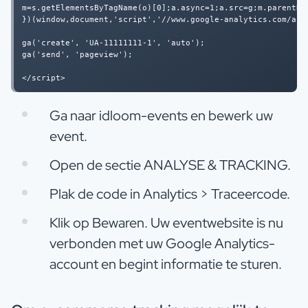
m=s.getElementsByTagName(o)[0];a.async=1;a.src=g;m.parentNod
})(window,document,'script','//www.google-analytics.com/anal
ga('create', 'UA-11111111-1', 'auto');

ga('send', 'pageview');

Ga naar idloom-events en bewerk uw
event.
Open de sectie ANALYSE & TRACKING.
Plak de code in Analytics > Traceercode.
Klik op Bewaren. Uw eventwebsite is nu
verbonden met uw Google Analytics-
account en begint informatie te sturen.