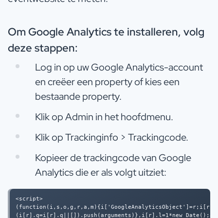
Om Google Analytics te installeren, volg
deze stappen:
Log in op uw Google Analytics-account
en creëer een property of kies een
bestaande property.
Klik op Admin in het hoofdmenu.
Klik op Trackinginfo > Trackingcode.
Kopieer de trackingcode van Google
Analytics die er als volgt uitziet:
<script> 

(function(i,s,o,g,r,a,m){i['GoogleAnalyticsObject']=r;i[r]=i
(i[r].q=i[r].q||[]).push(arguments)},i[r].l=1*new Date();a=s