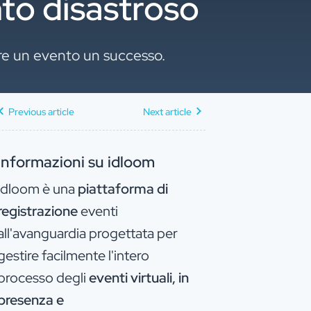
nto disastroso
dere un evento un successo.
Previous article
Next article
Informazioni su idloom
idloom è una
piattaforma di
registrazione
eventi
all'avanguardia progettata per
gestire facilmente l'intero
processo degli
eventi virtuali, in
presenza e