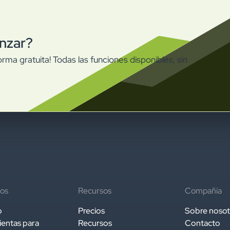
nzar?
rma gratuita! Todas las funciones disponibles, sin
os
Recursos
Compañía
o
Precios
Sobre nosot
entas para
Recursos
Contacto