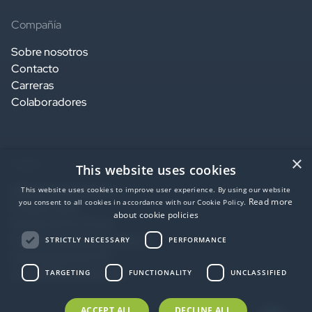
Compañía
Sobre nosotros
Contacto
Carreras
Colaboradores
×
Legal
This website uses cookies
Website terms of use
This website uses cookies to improve user experience. By using our website
Read more
you consent to all cookies in accordance with our Cookie Policy.
Privacy notice
about cookie policies
Service terms of use
Data Processing Agreement
STRICTLY NECESSARY
PERFORMANCE
SaaS agreement US
Accessibility statement
TARGETING
FUNCTIONALITY
UNCLASSIFIED
ACCEPT ALL
DECLINE ALL