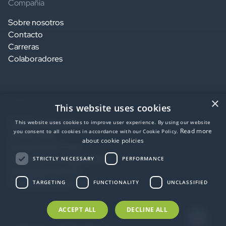
Compañía
Sobre nosotros
Contacto
Carreras
Colaboradores
×
Legal
This website uses cookies
Website terms of use
This website uses cookies to improve user experience. By using our website
Read more
you consent to all cookies in accordance with our Cookie Policy.
Privacy notice
about cookie policies
Service terms of use
Data Processing Agreement
STRICTLY NECESSARY
PERFORMANCE
SaaS agreement US
Accessibility statement
TARGETING
FUNCTIONALITY
UNCLASSIFIED
ACCEPT ALL
DECLINE ALL