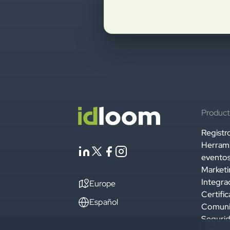
Product
Registr
Herrami
evento
Marketi
Integra
Europe
Certific
Español
Comun
Segurid