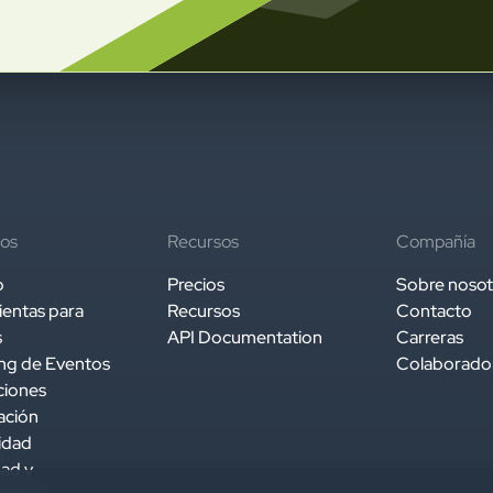
os
Recursos
Compañía
o
Precios
Sobre nosot
entas para
Recursos
Contacto
s
API Documentation
Carreras
ng de Eventos
Colaborado
ciones
ación
idad
ad y