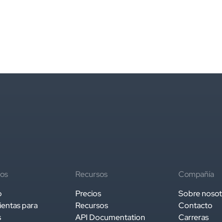
os
Recursos
Compañía
o
Precios
Sobre nosot
entas para
Recursos
Contacto
s
API Documentation
Carreras