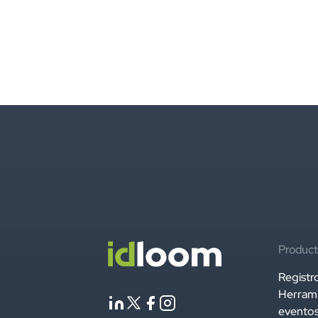
Product
Registr
Herrami
evento