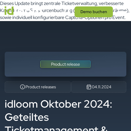
Dieses Update bringt zentrale Ticketverwaltung, verbesserte
Kalender- und Ressourcenbuchung (z. B. Besprechungsräume),
Demo buchen
sowie individuell konfigurierbare Captcha-Optionen pro Event.
Product releases
04.11.2024
idloom Oktober 2024:
Geteiltes
Ticketmanagement &