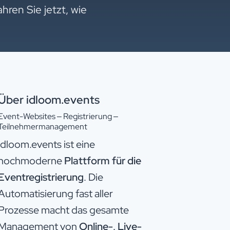
hren Sie jetzt, wie
Über idloom.events
Event-Websites – Registrierung –
Teilnehmermanagement
idloom.events ist eine
hochmoderne
Plattform für die
Eventregistrierung
. Die
Automatisierung fast aller
Prozesse macht das gesamte
Management von
Online-, Live-