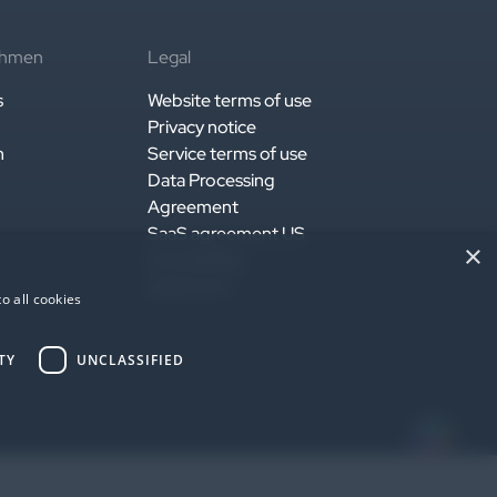
ehmen
Legal
s
Website terms of use
Privacy notice
n
Service terms of use
Data Processing
Agreement
SaaS agreement US
×
Accessibility
statement
o all cookies
TY
UNCLASSIFIED