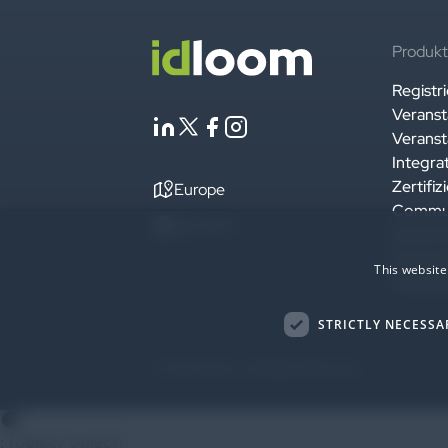
Produk
Registr
Veranst
Veranst
Integra
Zertifiz
Europe
Commu
Deutsch
Sicherh
Entwicke
This website
Untern
STRICTLY NECESSA
© 2026 idloom. All Rights Reserved.