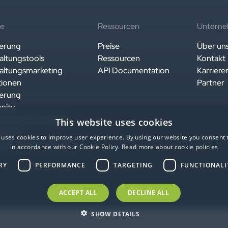
te
Ressourcen
Untern
ierung
Preise
Über un
altungstools
Ressourcen
Kontakt
altungsmarketing
API Documentation
Karriere
tionen
Partner
ierung
nity
eit und Compliance
This website uses cookies
lt für
 uses cookies to improve user experience. By using our website you consent t
ehmensanforderungen
in accordance with our Cookie Policy.
Read more about cookie policies
RY
PERFORMANCE
TARGETING
FUNCTIONALI
ACCEPT ALL
DECLINE ALL
SHOW DETAILS