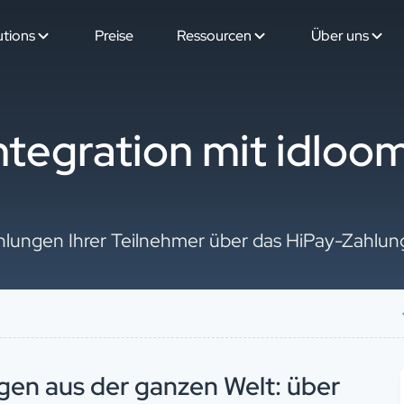
utions
Preise
Ressourcen
Über uns
ntegration mit idloo
hlungen Ihrer Teilnehmer über das HiPay-Zahlun
gen aus der ganzen Welt: über