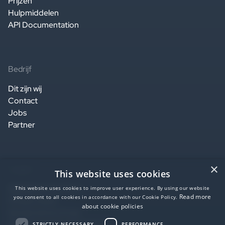
Prijzen
Hulpmiddelen
API Documentation
Bedrijf
Dit zijn wij
Contact
Jobs
Partner
×
Legaal
This website uses cookies
Website terms of use
This website uses cookies to improve user experience. By using our website
Read more
you consent to all cookies in accordance with our Cookie Policy.
Privacy notice
about cookie policies
Service terms of use
Data Processing Agreement
STRICTLY NECESSARY
PERFORMANCE