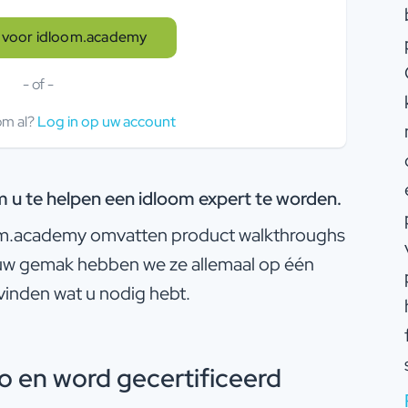
r voor idloom.academy
- of -
om al?
Log in op uw account
u te helpen een idloom expert te worden.
oom.academy omvatten product walkthroughs
r uw gemak hebben we ze allemaal op één
 vinden wat u nodig hebt.
 en word gecertificeerd