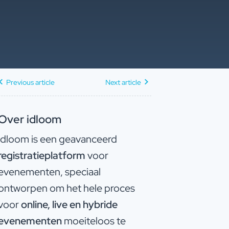
Previous article
Next article
Over idloom
idloom is een geavanceerd
registratieplatform
voor
evenementen, speciaal
ontworpen om het hele proces
voor
online, live en hybride
evenementen
moeiteloos te