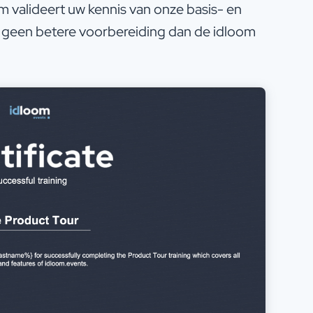
 valideert uw kennis van onze basis- en
s geen betere voorbereiding dan de idloom