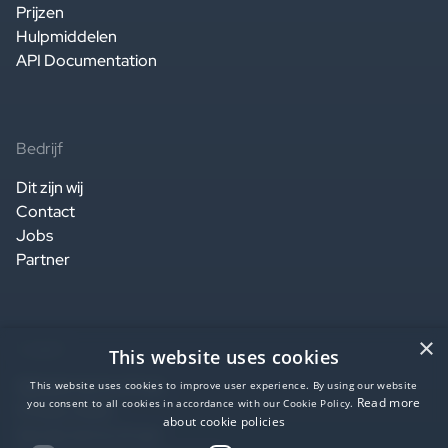
Prijzen
Hulpmiddelen
API Documentation
Bedrijf
Dit zijn wij
Contact
Jobs
Partner
×
Legaal
This website uses cookies
Website terms of use
This website uses cookies to improve user experience. By using our website
Read more
you consent to all cookies in accordance with our Cookie Policy.
Privacy notice
about cookie policies
Service terms of use