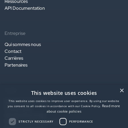
Ressources
API Documentation
Entreprise
Qui sommes nous
Contact
Carrières
Partenaires
×
Légal
This website uses cookies
Website terms of use
This website uses cookies to improve user experience. By using our website
Read more
you consent to all cookies in accordance with our Cookie Policy.
Privacy notice
about cookie policies
Service terms of use
Data Processing Agreement
STRICTLY NECESSARY
PERFORMANCE