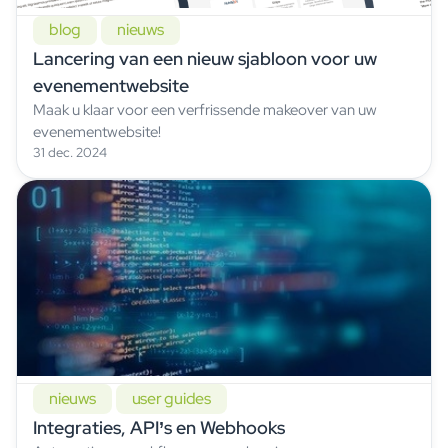
blog
nieuws
Lancering van een nieuw sjabloon voor uw
evenementwebsite
Maak u klaar voor een verfrissende makeover van uw
evenementwebsite!
31 dec. 2024
nieuws
user guides
Integraties, API’s en Webhooks