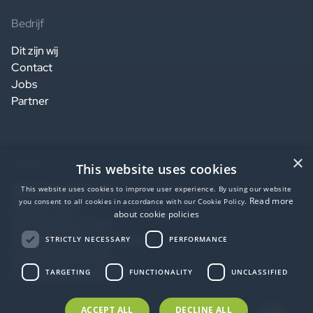
Bedrijf
Dit zijn wij
Contact
Jobs
Partner
×
Legaal
This website uses cookies
Website terms of use
This website uses cookies to improve user experience. By using our website
Read more
you consent to all cookies in accordance with our Cookie Policy.
Privacy notice
about cookie policies
Service terms of use
Data Processing Agreement
STRICTLY NECESSARY
PERFORMANCE
SaaS agreement US
Accessibility statement
TARGETING
FUNCTIONALITY
UNCLASSIFIED
ACCEPT ALL
DECLINE ALL