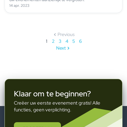
14 apr. 2023
Previous
1
2
3
4
5
6
Next
Klaar om te beginnen?
Creëer uw eerste evenement gratis! Alle
functies, geen verplichting.