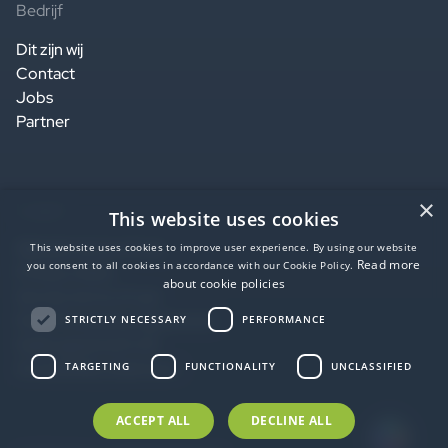
Bedrijf
Dit zijn wij
Contact
Jobs
Partner
×
Legaal
This website uses cookies
Website terms of use
This website uses cookies to improve user experience. By using our website
Read more
you consent to all cookies in accordance with our Cookie Policy.
Privacy notice
about cookie policies
Service terms of use
Data Processing Agreement
STRICTLY NECESSARY
PERFORMANCE
SaaS agreement US
Accessibility statement
TARGETING
FUNCTIONALITY
UNCLASSIFIED
ACCEPT ALL
DECLINE ALL