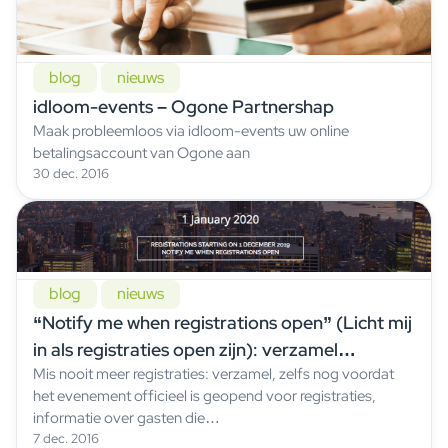
blog
nieuws
idloom-events – Ogone Partnershap
Maak probleemloos via idloom-events uw online
betalingsaccount van Ogone aan
30 dec. 2016
blog
nieuws
“Notify me when registrations open” (Licht mij
in als registraties open zijn): verzamel
Mis nooit meer registraties: verzamel, zelfs nog voordat
mogelijke kandidaten met idloom-events
het evenement officieel is geopend voor registraties,
informatie over gasten die…
7 dec. 2016