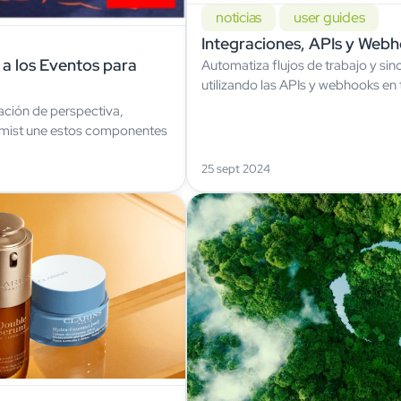
noticias
user guides
Integraciones, APIs y Web
a los Eventos para
Automatiza flujos de trabajo y sin
utilizando las APIs y webhooks en 
ación de perspectiva,
omist une estos componentes
25 sept 2024