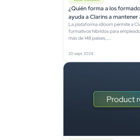
¿Quién forma a los formad
ayuda a Clarins a mantener 
La plataforma idloom permite a Cla
actualizados
formativos híbridos para empleado
más de 148 países,…
20 sept 2024