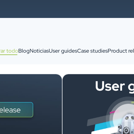
ar todo
Blog
Noticias
User guides
Case studies
Product re