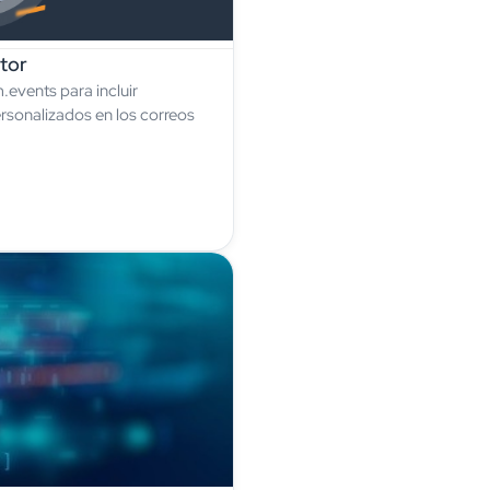
tor
events para incluir
onalizados en los correos