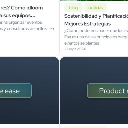
ores? Cómo idloom
blog
noticias
a sus equipos
Sostenibilidad y Planificac
rins organizar eventos
Mejores Estrategias
s y consultoras de belleza en
¿Cómo podemos hacer que los ev
Esa es una de las principales pre
eventos se plantea.
18 sept 2024