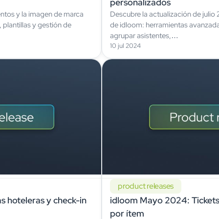
personalizados
ventos y la imagen de marca
Descubre la actualización de julio
plantillas y gestión de
de idloom: herramientas avanzad
agrupar asistentes,…
10 jul 2024
product releases
 hoteleras y check-in
idloom Mayo 2024: Tickets 
por ítem