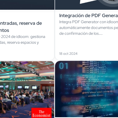
Integración de PDF Genera
Integra PDF Generator con idloom.
ntradas, reserva de
automáticamente documentos pers
entos
de confirmación de los…
e 2024 de idloom: gestiona
as, reserva espacios y
18 oct 2024