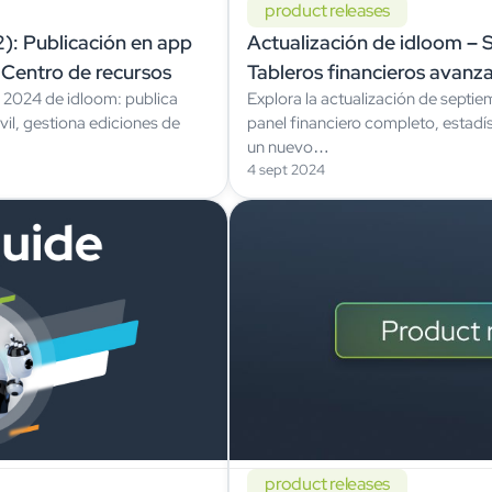
product releases
): Publicación en app
Actualización de idloom –
y Centro de recursos
Tableros financieros avanza
 2024 de idloom: publica
Explora la actualización de septi
eventos y gestión segura d
il, gestiona ediciones de
panel financiero completo, estadís
un nuevo…
4 sept 2024
product releases